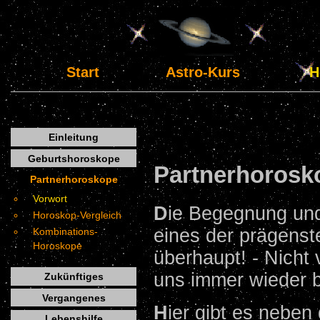
Start
Astro-Kurs
Ho
Einleitung
Geburtshoroskope
Partnerhorosk
Partnerhoroskope
Vorwort
D
ie Begegnung und
Horoskop-Vergleich
eines der prägens
Kombinations-
Horoskope
überhaupt! - Nicht
uns immer wieder b
Zukünftiges
Vergangenes
H
ier gibt es nebe
Lebenshilfe