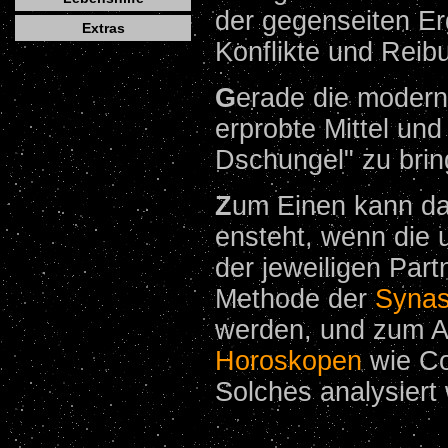
der gegenseiten E
Extras
Konflikte und Reib
G
erade die moderne
erprobte Mittel und
Dschungel" zu brin
Z
um Einen kann da
ensteht, wenn die u
der jeweiligen Part
Methode der
Synas
werden, und zum A
Horoskopen
wie Co
Solches analysiert